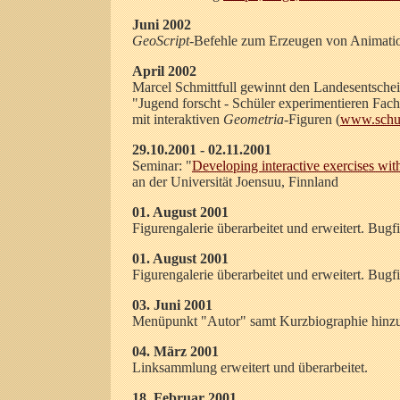
Juni 2002
GeoScript
-Befehle zum Erzeugen von Animatio
April 2002
Marcel Schmittfull gewinnt den Landesentsche
"Jugend forscht - Schüler experimentieren Fach
mit interaktiven
Geometria
-Figuren (
www.schul
29.10.2001 - 02.11.2001
Seminar: "
Developing interactive exercises wi
an der Universität Joensuu, Finnland
01. August 2001
Figurengalerie überarbeitet und erweitert. Bug
01. August 2001
Figurengalerie überarbeitet und erweitert. Bug
03. Juni 2001
Menüpunkt "Autor" samt Kurzbiographie hinzu
04. März 2001
Linksammlung erweitert und überarbeitet.
18. Februar 2001