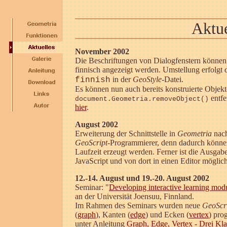
Aktue
November 2002
Die Beschriftungen von Dialogfenstern können 
finnisch angezeigt werden. Umstellung erfolgt
in der
GeoStyle
-Datei.
finnish
Es können nun auch bereits konstruierte Objek
entfe
document.Geometria.removeObject()
hier
.
August 2002
Erweiterung der Schnittstelle in
Geometria
nach 
GeoScript
-Programmierer, denn dadurch können
Laufzeit erzeugt werden. Ferner ist die Ausgab
JavaScript und von dort in einen Editor möglich
12.-14. August und 19.-20. August 2002
Seminar: "
Developing interactive learning mod
an der Universität Joensuu, Finnland.
Im Rahmen des Seminars wurden neue
GeoScr
(
graph
), Kanten (
edge
) und Ecken (
vertex
) pro
unter Anleitung
Graph, Edge, Vertex - Drei Kla