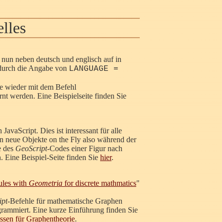
lles
nun neben deutsch und englisch auf in
 durch die Angabe von
LANGUAGE =
te wieder mit dem Befehl
rnt werden. Eine Beispielseite finden Sie
JavaScript. Dies ist interessant für alle
 neue Objekte on the Fly also während der
e des
GeoScript
-Codes einer Figur nach
. Eine Beispiel-Seite finden Sie
hier
.
ules with
Geometria
for discrete mathmatics
"
ipt
-Befehle für mathematische Graphen
grammiert. Eine kurze Einführung finden Sie
ssen für Graphentheorie
.